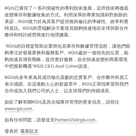
RGIS已展現了一系列突破性的專利技術進展，這些技術將徹底
改變庫存和數據收集的方式。利用深厚的專業知識和對創新的
承諾，RGIS致力於為其客戶提供無與倫比的準確性、效率和實
時資訊。RGIS的雲端解決方案使其能夠快速地在全球與新合作
夥伴和特許經營商進行地理擴展。
“RGIS的目標是幫助企業簡化其庫存和數據管理流程，讓他們能
夠專注於發展業務和服務客戶。RGIS處於一個領先的位置，能
夠加速其增長戰略，提供更好服務，並在快速改變的商業環境
中把握新機遇”RGIS CEO Asaf Cohen說道。
RGIS向多年來為其成功做出貢獻的忠實客戶、合作夥伴和員工
表示感謝。在這激動人心的新篇章中，RGIS正尋找希望與我們
合作或加入我們公司的人士，以支持我們的持續成長。
如欲了解有關RGIS及其尖端庫存管理的更多信息，請前往
www.rgis.com
。
如有任何問題，請發送至
PartnerUS@rgis.com
。
發表於:
最新貼文